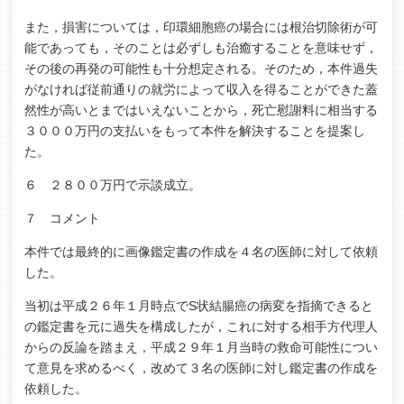
また，損害については，印環細胞癌の場合には根治切除術が可
能であっても，そのことは必ずしも治癒することを意味せず，
その後の再発の可能性も十分想定される。そのため，本件過失
がなければ従前通りの就労によって収入を得ることができた蓋
然性が高いとまではいえないことから，死亡慰謝料に相当する
３０００万円の支払いをもって本件を解決することを提案し
た。
６ ２８００万円で示談成立。
７ コメント
本件では最終的に画像鑑定書の作成を４名の医師に対して依頼
した。
当初は平成２６年１月時点でS状結腸癌の病変を指摘できると
の鑑定書を元に過失を構成したが，これに対する相手方代理人
からの反論を踏まえ，平成２９年１月当時の救命可能性につい
て意見を求めるべく，改めて３名の医師に対し鑑定書の作成を
依頼した。