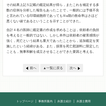
その結果上記５記載の鑑定結果が得ら，またこれを補足する多
数の症例を分析した報告もあったことで，一般的には予後不良
と言われている印環細胞癌であってもⅢa期の救命率はさほど
悪くない値であるということを示すことができた。
合計４名の医師に鑑定書の作成を求めることは，依頼者の負担
を考えると一般的ではない。しかし本件は依頼者の被害感情が
強く，死亡という結果も重大であったことから，追加鑑定を実
施したという経緯がある。また，損害を死亡慰謝料に限定した
ことも，無事和解を成立させることができた要因と考える。
前へ
▲一覧に戻る
次へ
トップページ
事務所案内
弁護士紹介
弁護士費用