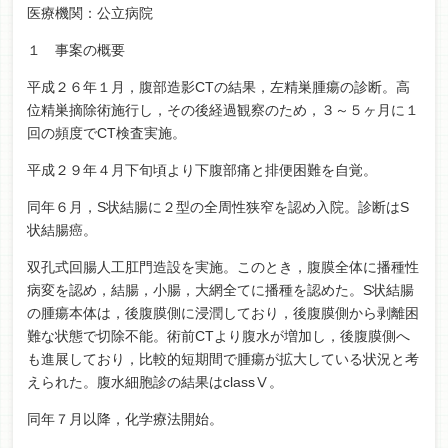
医療機関：公立病院
１ 事案の概要
平成２６年１月，腹部造影CTの結果，左精巣腫瘍の診断。高
位精巣摘除術施行し，その後経過観察のため，３～５ヶ月に１
回の頻度でCT検査実施。
平成２９年４月下旬頃より下腹部痛と排便困難を自覚。
同年６月，S状結腸に２型の全周性狭窄を認め入院。診断はS
状結腸癌。
双孔式回腸人工肛門造設を実施。このとき，腹膜全体に播種性
病変を認め，結腸，小腸，大網全てに播種を認めた。S状結腸
の腫瘍本体は，後腹膜側に浸潤しており，後腹膜側から剥離困
難な状態で切除不能。術前CTより腹水が増加し，後腹膜側へ
も進展しており，比較的短期間で腫瘍が拡大している状況と考
えられた。腹水細胞診の結果はclassⅤ。
同年７月以降，化学療法開始。