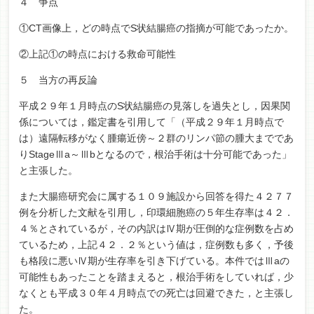
４ 争点
①CT画像上，どの時点でS状結腸癌の指摘が可能であったか。
②上記①の時点における救命可能性
５ 当方の再反論
平成２９年１月時点のS状結腸癌の見落しを過失とし，因果関
係については，鑑定書を引用して「（平成２９年１月時点で
は）遠隔転移がなく腫瘍近傍～２群のリンパ節の腫大までであ
りStageⅢa～Ⅲbとなるので，根治手術は十分可能であった」
と主張した。
また大腸癌研究会に属する１０９施設から回答を得た４２７７
例を分析した文献を引用し，印環細胞癌の５年生存率は４２．
４％とされているが，その内訳はⅣ期が圧倒的な症例数を占め
ているため，上記４２．２％という値は，症例数も多く，予後
も格段に悪いⅣ期が生存率を引き下げている。本件ではⅢaの
可能性もあったことを踏まえると，根治手術をしていれば，少
なくとも平成３０年４月時点での死亡は回避できた，と主張し
た。