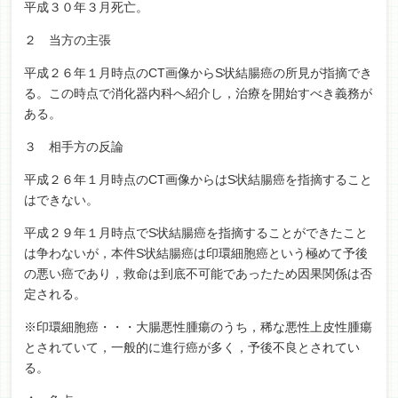
平成３０年３月死亡。
２ 当方の主張
平成２６年１月時点のCT画像からS状結腸癌の所見が指摘でき
る。この時点で消化器内科へ紹介し，治療を開始すべき義務が
ある。
３ 相手方の反論
平成２６年１月時点のCT画像からはS状結腸癌を指摘すること
はできない。
平成２９年１月時点でS状結腸癌を指摘することができたこと
は争わないが，本件S状結腸癌は印環細胞癌という極めて予後
の悪い癌であり，救命は到底不可能であったため因果関係は否
定される。
※印環細胞癌・・・大腸悪性腫瘍のうち，稀な悪性上皮性腫瘍
とされていて，一般的に進行癌が多く，予後不良とされてい
る。