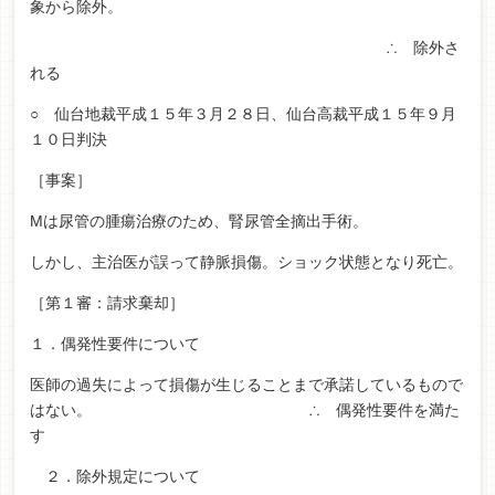
象から除外。
∴ 除外さ
れる
○ 仙台地裁平成１５年３月２８日、仙台高裁平成１５年９月
１０日判決
［事案］
Mは尿管の腫瘍治療のため、腎尿管全摘出手術。
しかし、主治医が誤って静脈損傷。ショック状態となり死亡。
［第１審：請求棄却］
１．偶発性要件について
医師の過失によって損傷が生じることまで承諾しているもので
はない。 ∴ 偶発性要件を満た
す
２．除外規定について