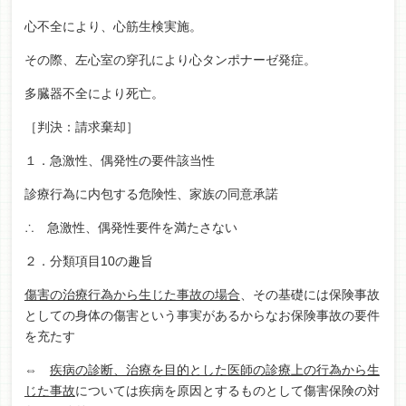
心不全により、心筋生検実施。
その際、左心室の穿孔により心タンポナーゼ発症。
多臓器不全により死亡。
［判決：請求棄却］
１．急激性、偶発性の要件該当性
診療行為に内包する危険性、家族の同意承諾
∴ 急激性、偶発性要件を満たさない
２．分類項目10の趣旨
傷害の治療行為から生じた事故の場合
、その基礎には保険事故
としての身体の傷害という事実があるからなお保険事故の要件
を充たす
⇔
疾病の診断、治療を目的とした医師の診療上の行為から生
じた事故
については疾病を原因とするものとして傷害保険の対