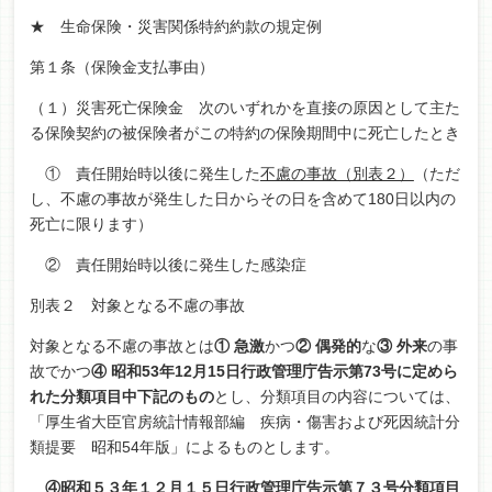
★ 生命保険・災害関係特約約款の規定例
第１条（保険金支払事由）
（１）災害死亡保険金 次のいずれかを直接の原因として主た
る保険契約の被保険者がこの特約の保険期間中に死亡したとき
① 責任開始時以後に発生した
不慮の事故（別表２）
（ただ
し、不慮の事故が発生した日からその日を含めて180日以内の
死亡に限ります）
② 責任開始時以後に発生した感染症
別表２ 対象となる不慮の事故
対象となる不慮の事故とは
① 急激
かつ
② 偶発的
な
③ 外来
の事
故でかつ
④ 昭和
53
年
12
月
15
日行政管理庁告示第
73
号に定めら
れた分類項目中下記のもの
とし、分類項目の内容については、
「厚生省大臣官房統計情報部編 疾病・傷害および死因統計分
類提要 昭和54年版」によるものとします。
④昭和５３年１２月１５日行政管理庁告示第７３号分類項目