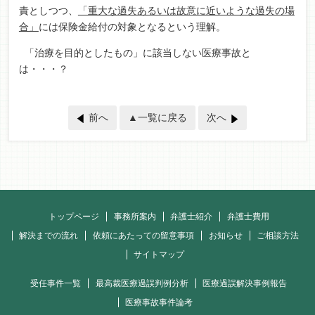
責としつつ、
「重大な過失あるいは故意に近いような過失の場
合」
には保険金給付の対象となるという理解。
「治療を目的としたもの」に該当しない医療事故と
は・・・？
前へ
▲一覧に戻る
次へ
トップページ
事務所案内
弁護士紹介
弁護士費用
解決までの流れ
依頼にあたっての留意事項
お知らせ
ご相談方法
サイトマップ
受任事件一覧
最高裁医療過誤判例分析
医療過誤解決事例報告
医療事故事件論考