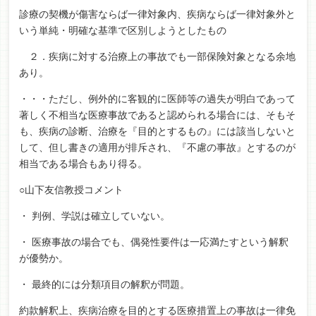
診療の契機が傷害ならば一律対象内、疾病ならば一律対象外と
いう単純・明確な基準で区別しようとしたもの
２．疾病に対する治療上の事故でも一部保険対象となる余地
あり。
・・・ただし、例外的に客観的に医師等の過失が明白であって
著しく不相当な医療事故であると認められる場合には、そもそ
も、疾病の診断、治療を『目的とするもの』には該当しないと
して、但し書きの適用が排斥され、『不慮の事故』とするのが
相当である場合もあり得る。
○山下友信教授コメント
・
判例、学説は確立していない。
・
医療事故の場合でも、偶発性要件は一応満たすという解釈
が優勢か。
・
最終的には分類項目の解釈が問題。
約款解釈上、疾病治療を目的とする医療措置上の事故は一律免