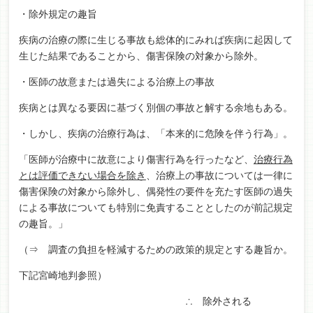
・除外規定の趣旨
疾病の治療の際に生じる事故も総体的にみれば疾病に起因して
生じた結果であることから、傷害保険の対象から除外。
・医師の故意または過失による治療上の事故
疾病とは異なる要因に基づく別個の事故と解する余地もある。
・しかし、疾病の治療行為は、「本来的に危険を伴う行為」。
「医師が治療中に故意により傷害行為を行ったなど、
治療行為
とは評価できない場合を除き
、治療上の事故については一律に
傷害保険の対象から除外し、偶発性の要件を充たす医師の過失
による事故についても特別に免責することとしたのが前記規定
の趣旨。」
（⇒ 調査の負担を軽減するための政策的規定とする趣旨か。
下記宮崎地判参照）
∴ 除外される