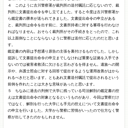
４ このように古川警察署が裁判所の送付嘱託に応じないので、裁
判所に文書提出命令を申し立てました。すると今度は古川警察署か
ら鑑定書の謄本が送られてきました。文書提出命令の申立がある
と、裁判所は命令を出す前に、文書所持者に対する審尋を行わなけ
ればなりません。おそらく裁判所がその手続きをとったので、これ
以上面倒なことにならないように警察は送付に応じたのだと思いま
す。
鑑定書の内容は予想通り原告の主張を裏付けるものでした。しかし
提訴して文書提出命令の申立までしなければ重要な証拠を入手でき
ないのでは被害者救済に欠けると言わざるを得ません。遺族への開
示や、弁護士照会に対する回答で提出するような運用改善がはから
れるべきだと思います。ともあれ文書送付嘱託で提出されるという
前例を作れたことは大きな意味があったと思います。
５ ちなみに過去の判例で大学に残っている司法解剖の鑑定書の控
えは文書提出命令の対象となるというものがあり、今回は警察だけ
ではなく、解剖を行った大学にも手元の控えについて文書提出命令
の申立を行いました。大学から警察に苦情がいったので仕方なく警
察が出してきたのかもしれません。