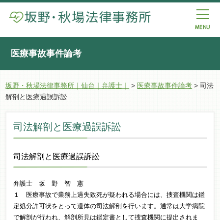
医療事故事件論考
坂野・秋場法律事務所｜仙台｜弁護士｜
>
医療事故事件論考
>
司法
解剖と医療過誤訴訟
司法解剖と医療過誤訴訟
司法解剖と医療過誤訴訟
弁護士 坂 野 智 憲
１ 医療事故で業務上過失致死が疑われる場合には、捜査機関は鑑
定処分許可状をとって遺体の司法解剖を行います。通常は大学病院
で解剖が行われ、解剖所見は鑑定書として捜査機関に提出されま