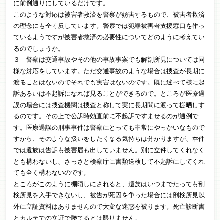
に前例通りにしているだけです。
このような対応は被害者救済を警察が妨害するもので、被害者救済
の理念にも全く反しています。警察では犯罪被害者支援窓口を作っ
ているようですが被害者救済の必要性についてどのように考えてい
るのでしょうか。
３ 警察は交通事故やその他の事故事案でも解剖所見については同
様な対応をしています。ただ交通事故のような場合は捜査が長期に
渡ることはないのでそれでも実害はないのです。既に述べて様に起
訴あるいは不起訴になれば見ることができるので。ところが医療過
誤の場合には捜査機関は捜査と称して実に長期間に渡って棚晒しす
るのです。その上で公訴時効直前に不起訴ですませるのが通例で
す。医療過誤の刑事事件は警察にとっても非常にやっかいなもので
すから、そのような扱いをしたくなる気持ちは分かりますが、本件
では遺族は告訴も被害届も出していません。別に立件してくれなく
とも構わないし、さっさと検察庁に書類送検して不起訴にしてくれ
ても全く構わないのです。
ところがこのように棚晒しにされると、遺族はいつまでたっても剖
検所見を入手できないし、被告が死因を争った場合には剖検所見以
外に立証資料はありませんので大変な迷惑を被ります。死亡診断書
とカルテでの立証で勝てるとは限りません。