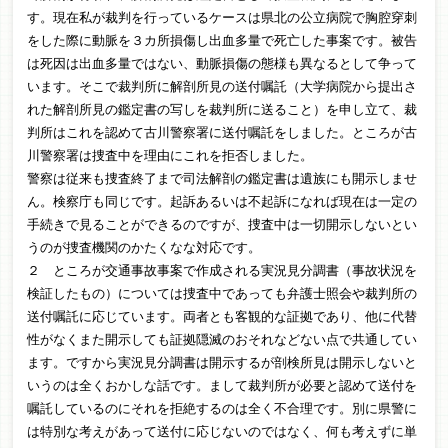
す。現在私が裁判を行っているケースは県北の公立病院で胸腔穿刺
をした際に動脈を３カ所損傷し出血多量で死亡した事案です。被告
は死因は出血多量ではない、動脈損傷の態様も異なるとして争って
います。そこで裁判所に解剖所見の送付嘱託（大学病院から提出さ
れた解剖所見の鑑定書の写しを裁判所に送ること）を申し立て、裁
判所はこれを認めて古川警察署に送付嘱託をしました。ところが古
川警察署は捜査中を理由にこれを拒否しました。
警察は従来も捜査終了まで司法解剖の鑑定書は遺族にも開示しませ
ん。検察庁も同じです。起訴あるいは不起訴になれば現在は一定の
手続きで見ることができるのですが、捜査中は一切開示しないとい
うのが捜査機関のかたくなな対応です。
２ ところが交通事故事案で作成される実況見分調書（事故状況を
検証したもの）については捜査中であっても弁護士照会や裁判所の
送付嘱託に応じています。両者とも客観的な証拠であり、他に代替
性がなくまた開示しても証拠隠滅のおそれなどない点で共通してい
ます。ですから実況見分調書は開示するが剖検所見は開示しないと
いうのは全くおかしな話です。まして裁判所が必要と認めて送付を
嘱託しているのにそれを拒絶するのは全く不合理です。別に県警に
は特別な考えがあって送付に応じないのではなく、何も考えずに単