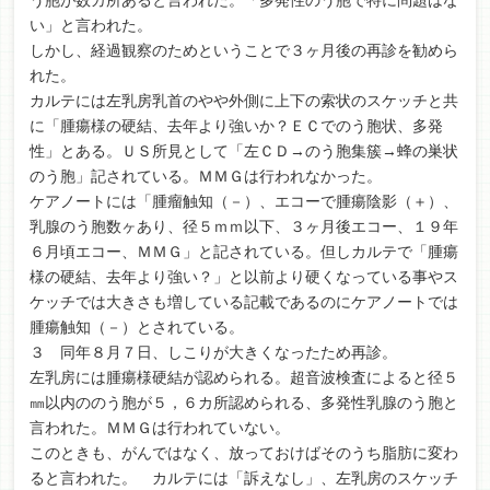
う胞が数カ所あると言われた。「多発性のう胞で特に問題はな
い」と言われた。
しかし、経過観察のためということで３ヶ月後の再診を勧めら
れた。
カルテには左乳房乳首のやや外側に上下の索状のスケッチと共
に「腫瘍様の硬結、去年より強いか？ＥＣでのう胞状、多発
性」とある。ＵＳ所見として「左ＣＤ→のう胞集簇→蜂の巣状
のう胞」記されている。ＭＭＧは行われなかった。
ケアノートには「腫瘤触知（－）、エコーで腫瘍陰影（＋）、
乳腺のう胞数ヶあり、径５ｍｍ以下、３ヶ月後エコー、１９年
６月頃エコー、ＭＭＧ」と記されている。但しカルテで「腫瘍
様の硬結、去年より強い？」と以前より硬くなっている事やス
ケッチでは大きさも増している記載であるのにケアノートでは
腫瘍触知（－）とされている。
３ 同年８月７日、しこりが大きくなったため再診。
左乳房には腫瘍様硬結が認められる。超音波検査によると径５
㎜以内ののう胞が５，６カ所認められる、多発性乳腺のう胞と
言われた。ＭＭＧは行われていない。
このときも、がんではなく、放っておけばそのうち脂肪に変わ
ると言われた。 カルテには「訴えなし」、左乳房のスケッチ