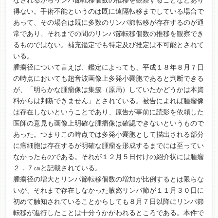
なされるからリンパ節転移個数の推移を観察することなどあり
得ない。手術不能というのは既に遠隔転移までしている場合で
あって、その場合は既に多数のリンパ節転移が存在するのが通
常であり、それまでの間のリンパ節転移個数の推移を観察でき
るものではない。補充鑑定でも特定及び推定は不可能とされて
いる。
腫瘍径について言えば、鑑定によっても、平成１８年８月７日
の時点においても超音波画像上多発小嚢胞であると判断できる
が、「明らかな腫瘤像は集簇（原局）していたかどうかは本資
料からは判断できません」とされている。被告によれば腫瘤像
は存在しないということであり、原告が事前に読影を依頼した
医師の意見も画像上明確な腫瘤像は確認できないというもので
あった。つまりこの時点では多発小嚢胞として描出される部分
に癌細胞は存在するが明確な腫瘤を形成するまでには至ってい
なかったものである。それが１２月５日付けの紹介状には腫瘤
２．７㎝と記載されている。
腫瘍径の増大とリンパ節転移個数の増加が比例するとは限らな
いが、それまで存在しなかった腋窩リンパ節が１１月３０日に
初めて触知されていることからしても８月７日以降にリンパ節
転移が進行したことは十分うかがわれるところである。本件で