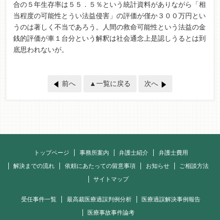
合の５年生存率は５５．５％という統計資料がありながら「相
当程度の可能性とうい法益侵害」の評価が僅か３００万円とい
うのは著しく不当であろう。人間の救命可能性という法益の金
銭的評価が車１台分という解釈は社会通念上是認しうるとは到
底思われないが。
前へ
▲一覧に戻る
次へ
トップページ
事務所案内
弁護士紹介
弁護士費用
解決までの流れ
依頼にあたっての留意事項
お知らせ
ご相談方法
サイトマップ
受任事件一覧
最高裁医療過誤判例分析
医療過誤解決事例報告
医療事故事件論考