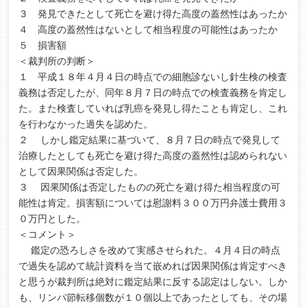
３ 発見できたとして死亡を避け得た高度の蓋然性はあったか
４ 高度の蓋然性はないとして相当程度の可能性はあったか
５ 損害額
＜裁判所の判断＞
１ 平成１８年４月４日の時点での細胞診ないし針生検の検査
義務は否定したが、同年８月７日の時点での検査義務を肯定し
た。また検査していれば乳癌を発見し得たことも肯定し、これ
を行わなかった過失を認めた。
２ しかし鑑定結果に基づいて、８月７日の時点で発見して
治療したとしても死亡を避け得た高度の蓋然性は認められない
として因果関係は否定した。
３ 因果関係は否定したものの死亡を避け得た相当程度の可
能性は肯定。損害額については慰謝料３００万円弁護士費用３
０万円とした。
＜コメント＞
鑑定の恐ろしさを改めて実感させられた。４月４日の時点
で過失を認めて統計資料を当て嵌めれば因果関係は肯定すべき
と思うが裁判所は絶対に鑑定結果に反する認定はしない。しか
も、リンパ節転移個数が１０個以上であったとしても、その場