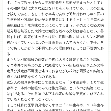
す。従って数ヶ月から１年程度発見と治療が早まったとしても
その治療成績に大きな差はないと考えられている。」との知見
は誤りである。もしこれが本当であれば通常行われる年１回の
乳癌検診や乳癌の疑いがある患者に対する４ヶ月～半年毎の経
過観察は全く無意味なことになってしまう。そのような癌の病
期分類を無視した大雑把な知見を述べる文献は存在しない。善
解すれば、鑑定が述べるのは長い期間の間に徐々にリンパ節転
移が増えていった場合の一般論を言うのであろうが、本件がそ
うであったかどうは不明であって理由付けとしては不適切であ
る。
またリンパ節転移の個数が予後に大きく影響することを認め、
かつ本件で何時どのような経過でリンパ節転移が起きたかの特
定及び推定は不可能と述べておきながら根治が困難との結論を
導くのは根拠を欠くものである。
鑑定人の知見を本件に当て嵌めるなら「５年生存率、１０年生
存率は、本件の情報のみでは推定不能」というのが結論になる
はずである。その意味で木下本鑑定の結論は実質的に修正され
ていると見なくてはならない。
そして純粋に医学的見地からすれば「５年生存率、１０年生存
率は、本件の情報のみでは推定不能」という結論は誤ってはい