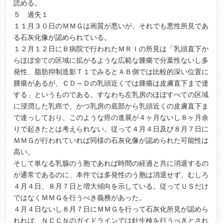
読める。
５ 過失１
１１月３０日のＭＭＧは画質が悪いが、それでも悪性所見であ
る石灰化像が認められている。
１２月１２日にＢ病院で行われたＭＲＩの所見は「乳頭直下か
らほぼ全ての区域に拡がるような広範な腫瘍で分葉性ないし多
発性、脂肪抑制造影Ｔ１でみるとＡＢ側では比較的深い位置に
腫瘍があるが、ＣＤ～Ｄの乳頭近くでは腫瘍は皮膚直下まで達
する」というものである。すなわち左乳房のほぼすべての区域
に浸潤した乳癌で、かつ乳房の底部から乳頭近くの皮膚直下ま
で達っしており、このような癌の進展が４ヶ月ないし８ヶ月余
りで起きたとは考えられない。従って４月４日及び８月７日に
ＭＭＧが行われていれば同様の石灰化像が認められた可能性は
高い。
そして単なる乳腺のう胞であれば時間の経過と共に消退するの
が通常であるのに、本件では多発性のう胞は消退せず、むしろ
４月４日、８月７日と増大傾向を示している。従ってＵＳだけ
ではなくＭＭＧを行うべき義務があった。
４月４日ないし８月７日にＭＭＧを行って石灰化所見が認めら
れれば、ＮＣＣＮのガイドラインでは針生検を行うべきとされ