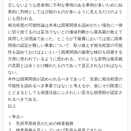
立しないような患者側に不利な事情のある事例が多いために結
果的に判例としては少額のものが多いように見えるだけのよう
にも思われる。
相当程度の可能性論は本来は因果関係を認めがたい場合に一律
に切り捨てるのは妥当でないとの価値判断から最高裁が敢えて
採用した法理論であった。ところが下級審においては逆に因果
関係の認定が難しい事案について、取り敢えず相当程度の可能
性を認めておけばよいという因果関係の厳密な検討を回避する
方便に使われているように思われる。そのような姿勢は最高裁
の意図とは全くかけ離れたものであって是正されなければなら
ない。
本件は因果関係が認められるべきであって、安易に相当程度の
可能性を認めるべき事案ではないと考えるが、仮にその限度に
とどまるとしても保護法益にふさわしい妥当な損害額が認定さ
れるべきである。
以上
＜争点＞
１ 乳癌早期発見のための検査義務
２ 検査義務を尽くしていれば乳癌を発見できたか