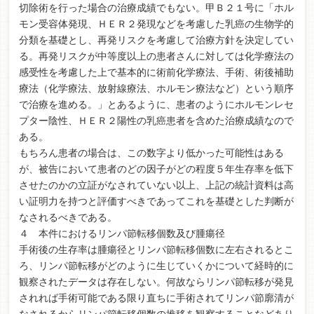
切除術を行った場合の治療成績でもない。甲Ｂ２１号に「ホル
モン受容体発現、ＨＥＲ２発現などを考慮した乳癌の生物学的
分類を基礎とし、再発リスクを考慮して治療方針を決定してい
る。再発リスクが中等度以上の患者さんに対しては化学療法の
感受性を考慮した上で基本的に術前化学療法、手術、術後補助
療法（化学療法、放射線療法、ホルモン療法など）という順序
で治療を進める。」とあるように、患者のようにホルモンレセ
プター陰性、ＨＥＲ２陽性の乳癌患者を含めた治療成績なので
ある。
もちろん患者の場合は、この数字より低かった可能性はある
が、被告において患者のどの因子がどの程度５年生存率を低下
させたのかの立証がなされていない以上、上記の統計資料は高
い証明力を持つと評価すべきであってこれを基礎とした判断が
なされるべきである。
４ 本件におけるリンパ節転移個数及び腫瘍径
手術後の生存率は腫瘍径とリンパ節転移個数に左右されるとこ
ろ、リンパ節転移がどのように生じていくかについて経時的に
観察されたデータは存在しない。何故ならリンパ節転移が発見
されれば手術可能である限り直ちに手術されてリンパ節廓清が