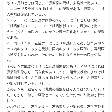
も３ヶ月前とほぼ同じ、「腫瘍様の硬結、多発性の胞あり」
「エコーで多発性のう胞は同じ」の記載がある。腋窩のしこり
の有無は確認していない。
ケアノートには左乳房の同様のスケッチに「しこり様硬結」
「腫瘤触知（－）、エコーで腫瘤陰影（＋）、乳腺のう胞５～
６ヶ（径５ｍｍ以内）左のかたい部分変化ありません」の記載
がある。
４ 同年１１月、左脇の下にしこりを感じたため、訴外みやぎ
のＣ内科クリニックを受診。同内科クリニック医師に、専門医
の診察を勧められた。そのため、同月３０日被告医院を受診し
た。
そのときの触診によれば左乳房腫瘍触知あり。ＭＭＧによれば
腫瘤陰影像なし、石灰化像あり（左）。超音波検査によれば腫
瘤陰影像あり、左乳腺のう胞は炎症を伴っている、左腋窩リン
パ節が腫れているとされた。
このときも、被告からは乳房の腫瘤影はがんではないといわれ
た。しかし、珍しい画像とのことで、念のために細胞診が行わ
れた。
カルテには、「左乳房２ヶ、左腋窩リンパ節触知、左乳首外側