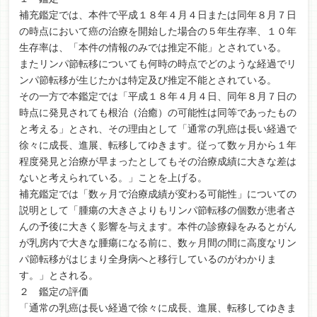
補充鑑定では、本件で平成１８年４月４日または同年８月７日
の時点において癌の治療を開始した場合の５年生存率、１０年
生存率は、「本件の情報のみでは推定不能」とされている。
またリンパ節転移についても何時の時点でどのような経過でリ
ンパ節転移が生じたかは特定及び推定不能とされている。
その一方で本鑑定では「平成１８年４月４日、同年８月７日の
時点に発見されても根治（治癒）の可能性は同等であったもの
と考える」とされ、その理由として「通常の乳癌は長い経過で
徐々に成長、進展、転移してゆきます。従って数ヶ月から１年
程度発見と治療が早まったとしてもその治療成績に大きな差は
ないと考えられている。」ことを上げる。
補充鑑定では「数ヶ月で治療成績が変わる可能性」についての
説明として「腫瘍の大きさよりもリンパ節転移の個数が患者さ
んの予後に大きく影響を与えます。本件の診療録をみるとがん
が乳房内で大きな腫瘍になる前に、数ヶ月間の間に高度なリン
パ節転移がはじまり全身病へと移行しているのがわかりま
す。」とされる。
２ 鑑定の評価
「通常の乳癌は長い経過で徐々に成長、進展、転移してゆきま