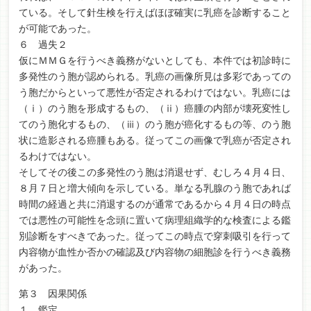
ている。そして針生検を行えばほぼ確実に乳癌を診断すること
が可能であった。
６ 過失２
仮にＭＭＧを行うべき義務がないとしても、本件では初診時に
多発性のう胞が認められる。乳癌の画像所見は多彩であっての
う胞だからといって悪性が否定されるわけではない。乳癌には
（ⅰ）のう胞を形成するもの、（ⅱ）癌腫の内部が壊死変性し
てのう胞化するもの、（ⅲ）のう胞が癌化するもの等、のう胞
状に造影される癌腫もある。従ってこの画像で乳癌が否定され
るわけではない。
そしてその後この多発性のう胞は消退せず、むしろ４月４日、
８月７日と増大傾向を示している。単なる乳腺のう胞であれば
時間の経過と共に消退するのが通常であるから４月４日の時点
では悪性の可能性を念頭に置いて病理組織学的な検査による鑑
別診断をすべきであった。従ってこの時点で穿刺吸引を行って
内容物が血性か否かの確認及び内容物の細胞診を行うべき義務
があった。
第３ 因果関係
１ 鑑定