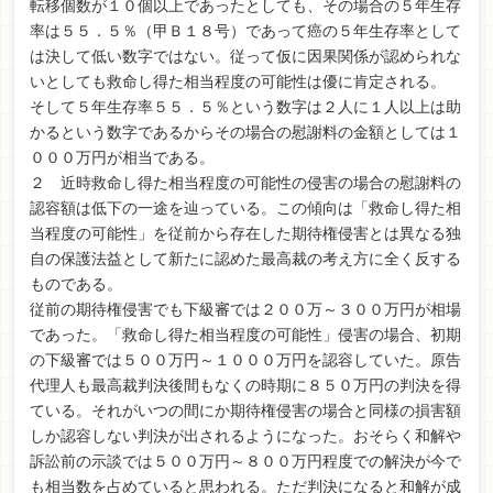
転移個数が１０個以上であったとしても、その場合の５年生存
率は５５．５％（甲Ｂ１８号）であって癌の５年生存率として
は決して低い数字ではない。従って仮に因果関係が認められな
いとしても救命し得た相当程度の可能性は優に肯定される。
そして５年生存率５５．５％という数字は２人に１人以上は助
かるという数字であるからその場合の慰謝料の金額としては１
０００万円が相当である。
２ 近時救命し得た相当程度の可能性の侵害の場合の慰謝料の
認容額は低下の一途を辿っている。この傾向は「救命し得た相
当程度の可能性」を従前から存在した期待権侵害とは異なる独
自の保護法益として新たに認めた最高裁の考え方に全く反する
ものである。
従前の期待権侵害でも下級審では２００万～３００万円が相場
であった。「救命し得た相当程度の可能性」侵害の場合、初期
の下級審では５００万円～１０００万円を認容していた。原告
代理人も最高裁判決後間もなくの時期に８５０万円の判決を得
ている。それがいつの間にか期待権侵害の場合と同様の損害額
しか認容しない判決が出されるようになった。おそらく和解や
訴訟前の示談では５００万円～８００万円程度での解決が今で
も相当数を占めていると思われる。ただ判決になると和解が成