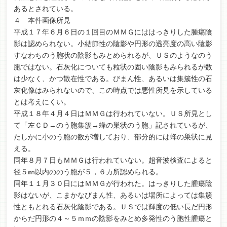
あるとされている。
４ 本件画像所見
平成１７年６月６日の１回目のＭＭＧにははっきりした腫瘍陰
影は認められない。小結節性の陰影や円形の透亮度の高い陰影
すなわちのう胞状の陰影もみとめられるが、ＵＳのようなのう
胞ではない。石灰化についても粒状の固い陰影もみられるが数
は少なく、かつ散在性である。びまん性、あるいは集簇性の石
灰化像はみられないので、この時点では悪性所見を示している
とは考えにくい。
平成１８年４月４日はＭＭＧは行われていない。ＵＳ所見とし
て「左ＣＤ→のう胞集簇→蜂の巣状のう胞」記されているが、
たしかに小のう胞の数が増しており、部分的には蜂の巣状に見
える。
同年８月７日もＭＭＧは行われていない。超音波検査によると
径５㎜以内ののう胞が５，６カ所認められる。
同年１１月３０日にはＭＭＧが行われた。はっきりした腫瘍陰
影はないが、こまかなびまん性、あるいは場所によっては集簇
性ともとれる石灰化陰影である。ＵＳでは輝度の低い長だ円形
からだ円形の４～５ｍｍの陰影をみとめ多発性のう胞性腫瘍と