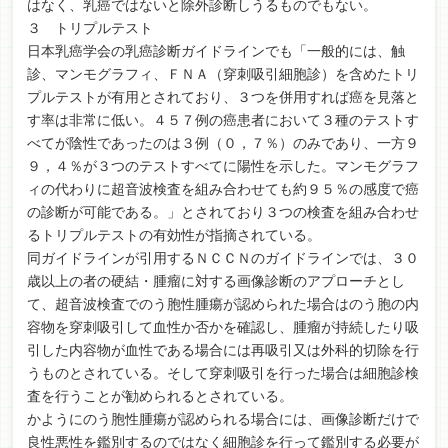
はなく、乳癌ではないと除外診断しうるものでもない。
３ トリプルテスト
日本乳癌学会の乳癌診断ガイドラインでも「一般的には、触
診、マンモグラフィ、ＦＮＡ（穿刺吸引細胞診）を含めたトリ
プルテストが有用とされており、３つを併用すれば癌を見落と
す率は非常に低い。４５７例の癌患者において３種のテストす
べてが陰性であったのは３例（０，７％）のみであり、一方９
９，４％が３つのテストすべてに陽性を示した。マンモグラフ
ィの代わりに超音波検査を組み合わせても約９５％の感度で癌
の診断が可能である。」とされており３つの検査を組み合わせ
るトリプルテストの有効性が指摘されている。
同ガイドラインが引用するＮＣＣＮのガイドラインでは、３０
歳以上の者の硬結・腫瘤に対する画像診断のアプローチとし
て、超音波検査でのう胞性腫瘍が認められた場合はのう胞の内
容物を穿刺吸引して血性か否かを確認し、腫瘤が持続したり吸
引した内容物が血性である場合には再吸引又は外科的切除を行
うものとされている。そして穿刺吸引を行った場合は細胞診検
査を行うことが勧められるとされている。
かようにのう胞性腫瘍が認められる場合には、画像診断だけで
良性悪性を鑑別するのではなく細胞診を行って鑑別する必要が