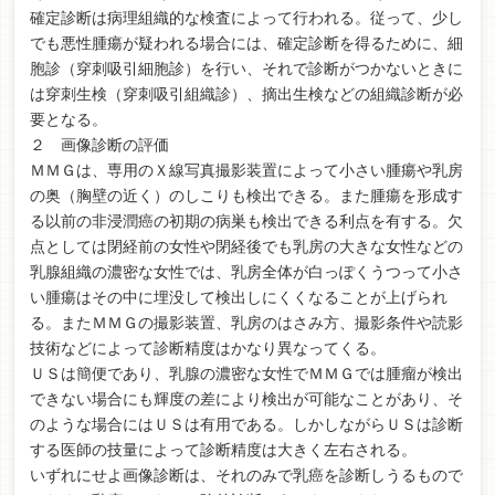
確定診断は病理組織的な検査によって行われる。従って、少し
でも悪性腫瘍が疑われる場合には、確定診断を得るために、細
胞診（穿刺吸引細胞診）を行い、それで診断がつかないときに
は穿刺生検（穿刺吸引組織診）、摘出生検などの組織診断が必
要となる。
２ 画像診断の評価
ＭＭＧは、専用のＸ線写真撮影装置によって小さい腫瘍や乳房
の奥（胸壁の近く）のしこりも検出できる。また腫瘍を形成す
る以前の非浸潤癌の初期の病巣も検出できる利点を有する。欠
点としては閉経前の女性や閉経後でも乳房の大きな女性などの
乳腺組織の濃密な女性では、乳房全体が白っぽくうつって小さ
い腫瘍はその中に埋没して検出しにくくなることが上げられ
る。またＭＭＧの撮影装置、乳房のはさみ方、撮影条件や読影
技術などによって診断精度はかなり異なってくる。
ＵＳは簡便であり、乳腺の濃密な女性でＭＭＧでは腫瘤が検出
できない場合にも輝度の差により検出が可能なことがあり、そ
のような場合にはＵＳは有用である。しかしながらＵＳは診断
する医師の技量によって診断精度は大きく左右される。
いずれにせよ画像診断は、それのみで乳癌を診断しうるもので