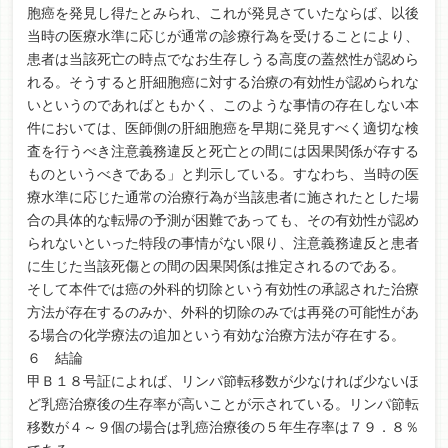
胞癌を発見し得たとみられ、これが発見さていたならば、以後
当時の医療水準に応じが通常の診療行為を受けることにより、
患者は当該死亡の時点でなお生存しうる高度の蓋然性が認めら
れる。そうすると肝細胞癌に対する治療の有効性が認められな
いというのであればともかく、このような事情の存在しない本
件においては、医師側の肝細胞癌を早期に発見すべく適切な検
査を行うべき注意義務違反と死亡との間には因果関係が存する
ものというべきである」と判示している。すなわち、当時の医
療水準に応じた通常の治療行為が当該患者に施されたとした場
合の具体的な転帰の予測が困難であっても、その有効性が認め
られないといった特段の事情がない限り、注意義務違反と患者
に生じた当該死傷との間の因果関係は推定されるのである。
そして本件では癌の外科的切除という有効性の承認された治療
方法が存在するのみか、外科的切除のみでは再発の可能性があ
る場合の化学療法の追加という有効な治療方法が存在する。
６ 結論
甲Ｂ１８号証によれば、リンパ節転移数が少なければ少ないほ
ど乳癌治療後の生存率が高いことが示されている。リンパ節転
移数が４～９個の場合は乳癌治療後の５年生存率は７９．８％