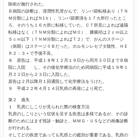
除術が施行された。
Ｂ病院の診断は、浸潤性乳管がんで、リンパ節転移あり（ＴＮ
Ｍ分類によればＮ1ｂ）。リンパ節廓清を１７カ所行ったとこ
ろ、そのうち１６カ所に転移していた。ＣＴ所見によれば遠隔
転移はなく（ＴＮＭ分類によればＭ０）、腫瘍径は２ｃｍ以上
５ｃｍ以下（ＴＮＭ分類によればＴ２）で、がんのステージ
（病期）はステージⅡＢだった。ホルモンレセプタ陰性、ＨＥ
Ｒ２：３＋で予後不良。
８ 原告は、平成１８年１２月１９日から同月３０日までＢ病
院に入院 し、その後化学療法のため同病院に平成１９年１
月２２日から２３日に入院した。
原告は２月以降月１回通院して化学療法をうけた。
９ 平成２２年４月１４日乳癌の再発により死亡。
第２ 過失
１ 乳房にしこりが見られた際の検査方法
乳房のしこりという症状を呈する疾患は多様であるが、その診
断のためにはまず視診・触診と、ＭＭＧ・ＵＳなどの画像診断
が行われる。
そしてどの疾患であっても乳癌との鑑別が重要である。乳癌の