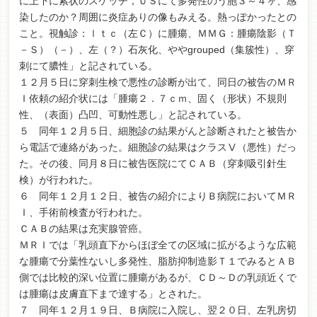
に上下に索状のスケッチ，ＵＳにて多発性のう胞３～４ヶ、感
染したのか？周囲に炎症ありの像もみえる。熱っぽかったとの
こと。視触診：ｌｔｃ（左Ｃ）に腫瘍、ＭＭＧ：腫瘍陰影（Ｔ
－Ｓ）（－）、左（？）石灰化、ややgrouped（集簇性）、穿
刺にて膿性」と記されている。
１２月５日に穿刺生検で悪性の診断が出て、同日の被告のＭＲ
Ｉ依頼の紹介状には「腫瘍２．７ｃｍ、固く（形状）不規則
性、（表面）凸凹、可動性悪し」と記されている。
５ 同年１２月５日、細胞診の結果がんと診断されたと被告か
ら電話で連絡があった。細胞診の結果はクラスⅤ（悪性）だっ
た。その後、同月８日に被告医院にてＣＡＢ（穿刺吸引針生
検）が行われた。
６ 同年１２月１２日、被告の紹介によりＢ病院においてＭＲ
Ｉ、手術前検査が行われた。
ＣＡＢの結果は充実腺管癌。
ＭＲＩでは「乳頭直下からほぼ全ての区域に拡がるような広範
な腫瘍で分葉性ないし多発性、脂肪抑制造影Ｔ１でみるとＡＢ
側では比較的深い位置に腫瘍があるが、ＣＤ～Ｄの乳頭近くで
は腫瘍は皮膚直下まで達する」とされた。
７ 同年１２月１９日、Ｂ病院に入院し、翌２０日、左乳房切