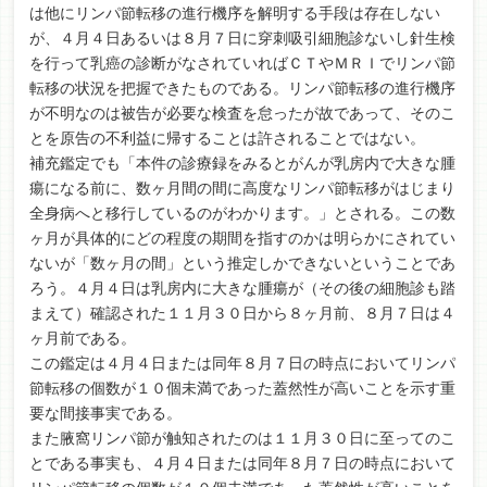
は他にリンパ節転移の進行機序を解明する手段は存在しない
が、４月４日あるいは８月７日に穿刺吸引細胞診ないし針生検
を行って乳癌の診断がなされていればＣＴやＭＲＩでリンパ節
転移の状況を把握できたものである。リンパ節転移の進行機序
が不明なのは被告が必要な検査を怠ったが故であって、そのこ
とを原告の不利益に帰することは許されることではない。
補充鑑定でも「本件の診療録をみるとがんが乳房内で大きな腫
瘍になる前に、数ヶ月間の間に高度なリンパ節転移がはじまり
全身病へと移行しているのがわかります。」とされる。この数
ヶ月が具体的にどの程度の期間を指すのかは明らかにされてい
ないが「数ヶ月の間」という推定しかできないということであ
ろう。４月４日は乳房内に大きな腫瘍が（その後の細胞診も踏
まえて）確認された１１月３０日から８ヶ月前、８月７日は４
ヶ月前である。
この鑑定は４月４日または同年８月７日の時点においてリンパ
節転移の個数が１０個未満であった蓋然性が高いことを示す重
要な間接事実である。
また腋窩リンパ節が触知されたのは１１月３０日に至ってのこ
とである事実も、４月４日または同年８月７日の時点において