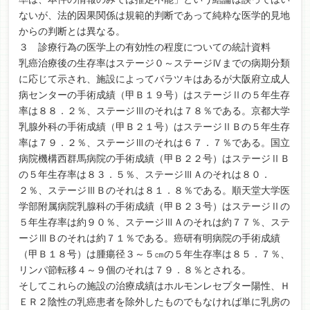
ないが、法的因果関係は規範的判断であって純粋な医学的見地
からの判断とは異なる。
３ 診療行為の医学上の有効性の程度についての統計資料
乳癌治療後の生存率はステージ０～ステージⅣまでの病期分類
に応じて示され、施設によってバラツキはあるが大阪府立成人
病センターの手術成績（甲Ｂ１９号）はステージⅡの５年生存
率は８８．２％、ステージⅢのそれは７８％である。京都大学
乳腺外科の手術成績（甲Ｂ２１号）はステージⅡＢの５年生存
率は７９．２％、ステージⅢのそれは６７．７％である。国立
病院機構西群馬病院の手術成績（甲Ｂ２２号）はステージⅡＢ
の５年生存率は８３．５％、ステージⅢＡのそれは８０．
２％、ステージⅢＢのそれは８１．８％である。順天堂大学医
学部附属病院乳腺科の手術成績（甲Ｂ２３号）はステージⅡの
５年生存率は約９０％、ステージⅢＡのそれは約７７％、ステ
ージⅢＢのそれは約７１％である。癌研有明病院の手術成績
（甲Ｂ１８号）は腫瘍径３～５㎝の５年生存率は８５．７％、
リンパ節転移４～９個のそれは７９．８％とされる。
そしてこれらの施設の治療成績はホルモンレセプター陽性、Ｈ
ＥＲ２陰性の乳癌患者を除外したものでもなければ単に乳房の