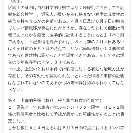
である。
訴訟上の証明は自然科学的証明ではなく経験則に照らして全証
拠を総合検討し、通常人が疑いを差し挟まない程度に真実性の
確信を持ちうるかの判断である。４月４日及び８月７日の時点
でリンパ節転移が存在したかどうか、存在したとして個数は何
個であったかを厳密に医学的に証明することはもとより不可能
であるが、上記事情を総合すれば、８ヶ月前の４月４日あるい
は４ヶ月前の８月７日の時点で、リンパ節転移数が１０個未満
であった蓋然性は高かったと推認すべきである。そしてその場
合の５年生存率は７９．８％である。
その上、上記のとおり本件では乳癌に対する有効な治療方法が
存在し、その有効性が認められないといった特段の事情の証明
はなされていないのであるから因果関係は認められなくてはな
らない。
第４ 予備的主張（救命し得た相当程度の可能性）
１ 原告としても患者がホルモンレセプター陽性、ＨＥＲ２陰
性の乳癌患者と比較して予後が悪かった可能性があることは否
定しない。
しかし仮に４月４日あるいは８月７日の時点におけるリンパ節