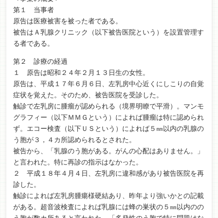
第１ 当事者
原告は医療被害を被った者である。
被告はＡ乳腺クリニック（以下被告医院という）を設置管理す
る者である。
第２ 診療の経過
１ 原告は昭和２４年２月１３日生の女性。
原告は、平成１７年６月６日、左乳房中心近くにしこりの自覚
症状を覚えた。そのため、被告医院を受診した。
触診で左乳房に腫瘤が認められる（境界明瞭で平滑）。マンモ
グラフィー（以下ＭＭＧという）によれば腫瘤は特に認められ
ず。エコー検査（以下ＵＳという）によれば５㎜以内の乳腺の
う胞が３，４カ所認められるとされた。
被告から、「乳腺のう胞がある。がんの心配はありません。」
と言われた。特に再診の指示はなかった。
２ 平成１８年４月４日、左乳房に違和感があり被告医院を再
診した。
触診によれば左乳房腫瘍様硬結あり、昨年より強いかとの記載
がある。超音波検査によれば乳腺には蜂の巣状の５㎜以内のの