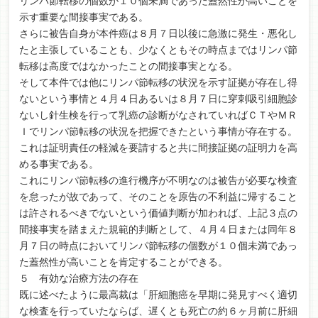
リンパ節転移の個数が１０個未満であった蓋然性が高いことを
示す重要な間接事実である。
さらに被告自身が本件癌は８月７日以後に急激に発生・悪化し
たと主張していることも、少なくともその時点まではリンパ節
転移は高度ではなかったことの間接事実となる。
そして本件では他にリンパ節転移の状況を示す証拠が存在し得
ないという事情と４月４日あるいは８月７日に穿刺吸引細胞診
ないし針生検を行って乳癌の診断がなされていればＣＴやＭＲ
Ｉでリンパ節転移の状況を把握できたという事情が存在する。
これは証明責任の軽減を要請すると共に間接証拠の証明力を高
める事実である。
これにリンパ節転移の進行機序が不明なのは被告が必要な検査
を怠ったが故であって、そのことを原告の不利益に帰すること
は許されるべきでないという価値判断が加われば、上記３点の
間接事実を踏まえた規範的判断として、４月４日または同年８
月７日の時点においてリンパ節転移の個数が１０個未満であっ
た蓋然性が高いことを肯定することができる。
５ 有効な治療方法の存在
既に述べたように最高裁は「肝細胞癌を早期に発見すべく適切
な検査を行っていたならば、遅くとも死亡の約６ヶ月前に肝細