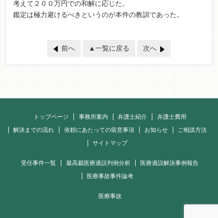
考えて２００万円での和解に応じた。
鑑定は極力避けるべきというのが本件の教訓であった。
前へ
▲一覧に戻る
次へ
トップページ
事務所案内
弁護士紹介
弁護士費用
解決までの流れ
依頼にあたっての留意事項
お知らせ
ご相談方法
サイトマップ
受任事件一覧
最高裁医療過誤判例分析
医療過誤解決事例報告
医療事故事件論考
医療事故