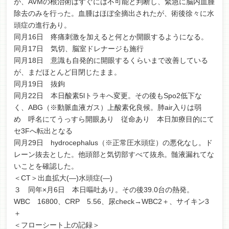
が、AVMの根治術はすぐには不可能と判断し、緊急に脳内血腫
除去のみを行った。血腫はほぼ全摘出されたが、術後徐々に水
頭症の進行あり。
同月16日 疼痛刺激を加えると何とか開眼するようになる。
同月17日 気切、脳室ドレナージも施行
同月18日 意識も自発的に開眼するくらいまで改善している
が、まだほとんど目閉じたまま。
同月19日 抜鉤
同月22日 本日酸素5lトラキへ変更。その後もSpo2低下な
く、ABG（※動脈血液ガス）上酸素化良候。肺air入りは弱
め 呼名にてうっすら開眼あり 従命あり 本日加療目的にて
セ3Fへ転出となる
同月29日 hydrocephalus（※正常圧水頭症）の悪化なし。ド
レーン抜去とした。他頭部と気切部すべて抜糸。髄液漏れてな
いことを確認した。
＜CT＞出血拡大(―)水頭症(―)
３ 同年×月6日 本日嘔吐あり。その後39.0台の熱発。
WBC 16800、CRP 5.56、尿check→WBC2＋、サイキン3
＋
＜フローシート上の記録＞