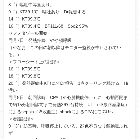
8゜）嘔吐中等量あり。
9゜）KT39.1℃ 嘔吐あり Dr報告する
14゜）KT39.3℃
16゜）KT39.4℃ BP111/68 Spo2 95%
セフメタゾール開始
同月7日 発熱持続 やや頻呼吸
（※なお、この日の朝以降はモニター監視が中止されてい
る。）
＜フローシート上の記録＞
16゜）KT39.5℃
18゜）KT39.8℃
20゜）発熱継続中KT↑にてDr報告 3点クーリング続ける Hr
汚い
同月8日 朝回診時 CPA（※心肺機能停止）に 心拍再開ま
で約15分朝回診前まで発熱39℃台持続 UTI（※尿路感染症）
によるsepsis（※敗血症）shockによるCPAにてICUへ
＜看護記録＞
9゜3´）訪室時、呼吸停止している、顔色不良なり頚動脈ふれ
ず