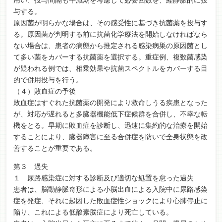
用い、投与間隔も半減期を考慮して必要回数を、経静脈的に投
与する。
原因菌が明らかな場合は、その感受性に基づき抗菌薬を投与す
る。原因菌が判明する前に抗菌化学療法を開始しなければなら
ない場合は、患者の病態から推定される感染病巣の原因菌とし
て多い菌をカバーする抗菌薬を選択する。重症例、複数菌感染
が疑われる例では、相乗効果や抗菌スペクトルをカバーする目
的で併用投与を行う。
（４）敗血症の予後
敗血症はすぐれた抗菌薬の開発により救命しうる疾患となった
が、対応が遅れると多臓器機能低下症候群を合併し、不幸な転
機をとる。早期に敗血症を診断し、迅速に集約的な治療を開始
することにより、臓器障害に至る合併症を防いで全身状態を改
善することが重要である。
第３ 過失
１ 尿路感染症に対する診断及び適切な処置を怠った過失
患者は、脳動静脈奇形による小脳出血による入院中に尿路感染
症を発症、それに起因した敗血症性ショックにより心肺停止に
陥り、これによる低酸素脳症により死亡している。