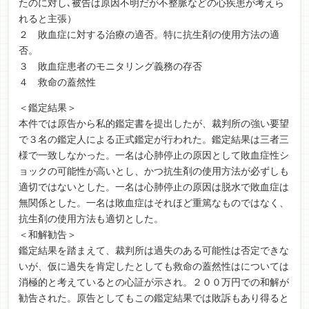
たのに対し､被告は原因不明だが不整脈などの心疾患が考えら
れると主張）
２ 敗血症に対する治療の適否。特に抗生剤の使用方法の適
否。
３ 敗血症患者のモニタリング義務の存否
４ 救命の蓋然性
＜鑑定結果＞
本件では原告から私的鑑定書を提出したが、裁判所の強い要望
で３名の鑑定人による正式鑑定が行われた。鑑定結果は三者三
様で一致しなかった。一名は心肺停止の原因として敗血症性シ
ョックの可能性が高いとし、かつ抗生剤の使用方法が必ずしも
適切ではないとした。一名は心肺停止の原因は脱水で敗血症は
無関係とした。一名は敗血症はそれほど重篤なものではなく、
抗生剤の使用方法も適切とした。
＜和解勧告＞
鑑定結果を踏まえて、裁判所は過失のある可能性は否定できな
いが、仮に過失を肯定したとしても救命の蓋然性はについては
消極的と考えているとの心証が示され。２００万円での和解が
勧告された。原告としてもこの鑑定結果では敗訴もあり得ると