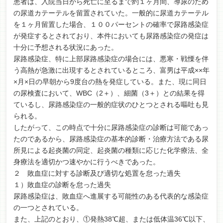
患者は、入院当日から死亡に至るまで約１ヶ月間、導尿のため
の尿道カテーテルを留置されていた。一般的に尿道カテーテル
を１ヶ月留置した場合、１００パーセントの確率で尿路感染症
が発症するとされており、本件においても尿路感染症の発症は
十分に予想される状況にあった。
尿路感染症、特に上部尿路感染症の場合には、悪寒・戦慄を伴
う高熱が急激に出現するとされているところ、富男は平成××年
×月×日の早朝から9度台の熱を発症している。また、現に同日
の尿検査において、WBC（2＋）、細菌（3＋）との結果を得
ているし、尿路感染症の一般的症状のひとつとされる嘔吐も見
られる。
したがって、この時点で十分に尿路感染症の診断は可能であっ
たのであるから、尿路感染症の基本的診断・治療方法である尿
所見による起炎菌の同定、起炎菌の種類に応じた化学療法、全
身療法を適切かつ速やかに行うべきであった。
２ 敗血症に対する診断及び適切な処置を怠った過失
１）敗血症の診断を怠った過失
尿路感染症は、敗血症へ進展する可能性のある代表的な感染症
の一つとされている。
また、上記のとおり、①発熱38℃超、または低体温36℃以下、