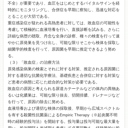
不全）が重要であり、血圧をはじめとするバイタルサインを経
時的にモニタリングし、合併症を早期に察知し、迅速な対応を
とることが大切である。
重症感染症が疑われる高熱患者に対しては、敗血症の可能性を
考慮して積極的に血液培養を行い、直接診断を試みる。さらに
詳細な病歴の聴取、丹念な全身の診察、種々の検査を行って速
やかに原発巣を見つけ出し、可能な限りそこから検体を採取し
細菌学的検査を行って、原因菌を早期に推定できるよう努め
る。
（３）「敗血症」の治療方法
原発感染病巣の検索とそれに対する対策、推定される原因菌に
対する適切な抗菌化学療法、基礎疾患と合併症に対する対策な
ど患者の病態に応じた総合的な対策が必要である。
敗血症の原因と考えられる尿道カテーテルなどの体内の異物あ
るいは化膿巣は、可能な限り抜去、切開排膿、ドレナージなど
を行って、原因の除去に努める。
血液培養および適切な検体の採取後、早期から広域スペクトル
を有する殺菌性抗菌薬によるEmpiric Therapy（※起炎菌不明
時の経験的投与法）を開始する。投与量は投与可能な最大量を