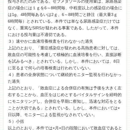
投与されたのみである。セフメタゾールの使用量は、尿路感染
症の場合には１ｇを6～8時間毎、中程度以上の感染症の場合に
は1g、4時間毎あるいは2ｇ、6～8時間ごと静注（最大量3ｇ
6時間毎）とされている。本件では単なる尿路感染症だけでは
なく、重篤なSIRSが疑われる事案である。したがって、本件
における投与量は不適切である。
３）速やかに血液培養検査を行わなかった過失
上記のとおり、「重症感染症が疑われる高熱患者に対しては、
敗血症の可能性を考慮して積極的に血液培養を行い、直接診断
を試みるべき」とされている。しかし、本件においては、8日
に至るまで何らの培養検査は行われていない。
４）患者の全身状態について継続的モニター監視を行わなかっ
た過失
上記のとおり、「敗血症による合併症の有無は予後を大きく左
右することから、血圧をはじめとするバイタルサインを経時的
にモニタリングし、合併症を早期に察知し、迅速な対応をとる
ことが大切である」とされている。しかし、本件においては×
日以降、モニターによる監視がなされていない。
５）小括
以上のとおり、本件では×月×日の段階において敗血症であると