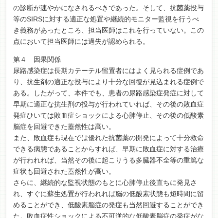
の診断が速やかになされるべきであった。そして、抗菌薬投与
等のSIRSに対する適正な処置や継続的モニター監視を行うべ
き義務があったところ、担当医師はこれを行っていない。この
点において担当医師には過失が認められる。
第４ 因果関係
尿路感染症は長期カテーテル留置者にはよく見られる症例であ
り、抗生剤の適正な投与により十分な回復が見込まれる症例で
ある。したがって、本件でも、患者の尿路感染症発症に対して
早期に適正な抗生剤の投与が行われていれば、その後の敗血症
発症ひいては敗血症ショックによる心肺停止、その後の低酸素
脳症を回避できた蓋然性は高い。
また、敗血症も現在では優れた抗菌薬の開発によって十分救命
できる病態であることからすれば、早期に敗血症に対する治療
が行われれば、当然その後に起こりうる多臓器不全等の重篤な
症状も回避された蓋然性が高い。
さらに、継続的な監視状態のもとに心肺停止後直ちに発見さ
れ、すぐに蘇生処置が行われれば脳の低酸素状態も短時間に留
めることができ、低酸素脳症の発症も当然回避することができ
た。敗血症性ショックによる不可逆的な低酸素脳症の発症がな