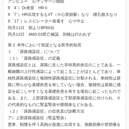
アンビュー 心マッサージ開始
9゜4´）Dr来室 HR０
9゜7´）HR出現するもVT（※心室頻脈）なり 瞳孔散大なり
9゜17´）レスピレーター装着す 心マ中止
同月11日 朝よりBP60台
同月12日 AM0:03死亡確認 剖検は行われず
第２ 本件において前提となる医学的知見
１ 「尿路感染症」について
（１）「尿路感染症」の定義
尿路感染症とは、尿路に生じた非特異的炎症のことである。一
般細菌の上行性感染によって起こることがほとんどであり、単
純性尿路感染症と複雑性尿路感染症に分類される。単純性は尿
路に明らかな基礎疾患を有していない場合、複雑性は尿路に感
染を起こしやすくなる基礎疾患を有する場合に起こったもので
ある。また、上部尿路感染症と下部尿路感染症に分けられ、そ
の代表的なものに腎盂腎炎や膀胱炎などがある。
（２）「尿路感染症」の症状及び診断方法
ア）上部尿路感染症（腎盂腎炎）
悪寒、戦慄を伴う高熱が急激に出現する。側腹部痛や背部痛を