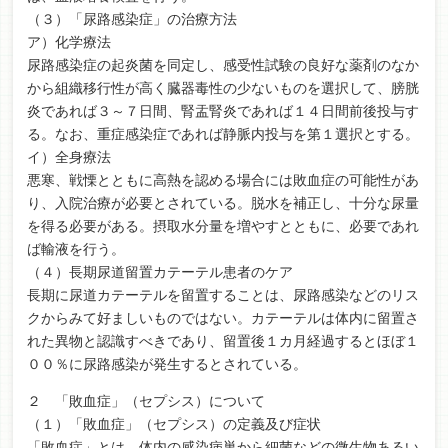
（３）「尿路感染症」の治療方法
ア）化学療法
尿路感染症の起炎菌を同定し、感受性試験の良好な薬剤のなか
から組織移行性が高く臓器毒性の少ないものを選択して、膀胱
炎であれば３～７日間、腎盂腎炎であれば１４日間前後投与す
る。なお、重症感染症であれば静脈内投与を第１選択とする。
イ）全身療法
悪寒、戦慄とともに高熱を認める場合には敗血症の可能性があ
り、入院治療が必要とされている。脱水を補正し、十分な尿量
を得る必要がある。摂取水分量を増やすとともに、必要であれ
ば輸液を行う。
（４）長期尿道留置カテーテル患者のケア
長期に尿道カテーテルを留置することは、尿路感染などのリス
クからみて好ましいものではない。カテーテルは体内に留置さ
れた異物と認識すべきであり、留置後１カ月経過するとほぼ１
００％に尿路感染が発生するとされている。
２ 「敗血症」（セプシス）について
（１）「敗血症」（セプシス）の定義及び症状
「敗血症」とは、体内の感染病巣から細菌などの微生物あるい