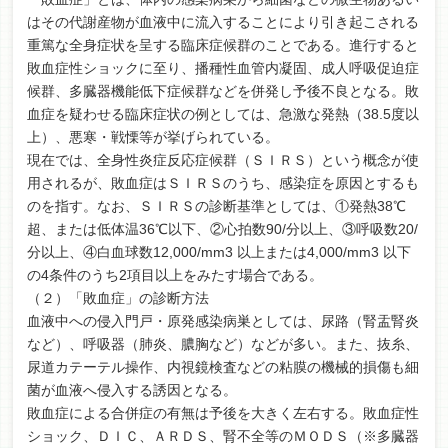
はその代謝産物が血液中に流入することにより引き起こされる
重篤な全身症状を呈する臨床症候群のことである。進行すると
敗血症性ショックに至り、播種性血管内凝固、成人呼吸促迫症
候群、多臓器機能低下症候群などを併発し予後不良となる。敗
血症を疑わせる臨床症状の例としては、急激な発熱（38.5度以
上）、悪寒・戦慄等が挙げられている。
現在では、全身性炎症反応症候群（ＳＩＲＳ）という概念が使
用されるが、敗血症はＳＩＲＳのうち、感染症を原因とするも
のを指す。なお、ＳＩＲＳの診断基準としては、①発熱38℃
超、または低体温36℃以下、②心拍数90/分以上、③呼吸数20/
分以上、④白血球数12,000/mm3 以上または4,000/mm3 以下
の4条件のうち2項目以上をみたす場合である。
（２）「敗血症」の診断方法
血液中への侵入門戸・原発感染病巣としては、尿路（腎盂腎炎
など）、呼吸器（肺炎、膿胸など）などが多い。また、抜糸、
尿道カテーテル操作、内視鏡検査などの粘膜の機械的損傷も細
菌が血液へ侵入する誘因となる。
敗血症による合併症の有無は予後を大きく左右する。敗血症性
ショック、ＤＩＣ、ＡＲＤＳ、腎不全等のＭＯＤＳ（※多臓器