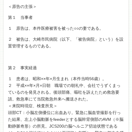
＜原告の主張＞
第１ 当事者
１ 原告は、本件医療被害を被った○○の妻である。
２ 被告は、大崎市民病院（以下、「被告病院」という）を設
置管理するものである。
第２ 事実経過
１ 患者は、昭和××年×月生まれ（本件当時56歳）。
２ 平成××年×月×日朝 職場での朝礼中、会社でうずくまっ
ているのを発見される。後頭部痛、嘔吐を訴えたため救急要
請。救急車にて当院救急外来へ搬送された。
＜来院時現症、検査所見＞
頭部CT：小脳左側優位に出血あり。緊急に脳血管撮影を行っ
た結果、左上小脳動脈をfeederとする脳幹背側部のAVM（※脳
動静脈奇形）の所見。JCS200の脳ヘルニア切迫状態である