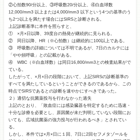
②心拍数90/分以上、③呼吸数20/分以上、④白血球数
12,000/mm3 以上または4,000/mm3 以下という4つの基準のう
ち2つ以上を満たす場合にはSIRSと診断される。
上記診断基準に本件を照らすと、
① ×月×日以降、39度台の熱発が継続的に見られる。
② 同日以降、HR（※心拍数）は継続的に100以上である。
③ 呼吸数の詳細については不明であるが、7日のカルテには
「やや頻呼吸」との記載がある。
④ WBC（※白血球数）は同日16,800/mm3との検査結果がで
ている。
したがって、×月×日の段階において、上記SIRSの診断基準の
すべてを満たしているということができるのであるから、この
時点でSIRSであるとの診断を速やかにすべきであった。
２）適切な抗菌薬投与を行わなかった過失
上記のとおり、「敗血症には感染臓器を特定するために迅速・
十分な診療を必要とし、原因菌が未だ判明していない段階にお
いても、広域抗菌薬の強力投与が行われるべき」とされてい
る。
しかし、本件では×月×日に１回、7日に2回セフメタゾールを