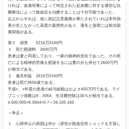
ければ、血液培養によって特定された起炎菌に対する適切な抗
菌療法によって敗血症を治癒することは十分可能であった。
以上からすれば、仮に前記注意義務が果たされていれば本件損
害が生じなかった高度の蓋然性があり、過失と損害には相当因
果関係がある。
第５ 損害 5216万5160円
１ 死亡慰謝料 2600万円
患者は妻と同居しており、一家の精神的支柱であった。その死
亡による精神的苦痛を慰謝するには妻の分も併せて2600万円
が相当である。
２ 逸失利益 2616万5160円
患者は死亡時56歳である。
平成×、×年度の患者の給与総額はおよそ450万円である。ライ
プニッツ係数は8．3064、生活費控除は30％が相当である。
4,500,000×8.3064×0.7＝26,165,160
＜争点＞
１ 心肺停止の原因は何か（原告が敗血症性ショックを主張し