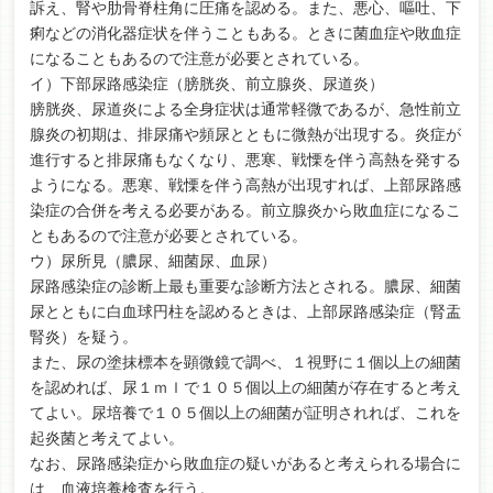
訴え、腎や肋骨脊柱角に圧痛を認める。また、悪心、嘔吐、下
痢などの消化器症状を伴うこともある。ときに菌血症や敗血症
になることもあるので注意が必要とされている。
イ）下部尿路感染症（膀胱炎、前立腺炎、尿道炎）
膀胱炎、尿道炎による全身症状は通常軽微であるが、急性前立
腺炎の初期は、排尿痛や頻尿とともに微熱が出現する。炎症が
進行すると排尿痛もなくなり、悪寒、戦慄を伴う高熱を発する
ようになる。悪寒、戦慄を伴う高熱が出現すれば、上部尿路感
染症の合併を考える必要がある。前立腺炎から敗血症になるこ
ともあるので注意が必要とされている。
ウ）尿所見（膿尿、細菌尿、血尿）
尿路感染症の診断上最も重要な診断方法とされる。膿尿、細菌
尿とともに白血球円柱を認めるときは、上部尿路感染症（腎盂
腎炎）を疑う。
また、尿の塗抹標本を顕微鏡で調べ、１視野に１個以上の細菌
を認めれば、尿１ｍｌで１０５個以上の細菌が存在すると考え
てよい。尿培養で１０５個以上の細菌が証明されれば、これを
起炎菌と考えてよい。
なお、尿路感染症から敗血症の疑いがあると考えられる場合に
は、血液培養検査を行う。