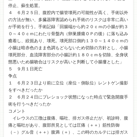
停止、蘇生処置。
４ ６月２５日、腹腔内で腸管壊死の可能性が高く、手術以外
の方法が無い、多臓器障害認められ手術のリスクは非常に高い
が手術を行う。手術記録「回腸端から約２０ｃｍの小腸が約３
０～４０ｃｍにわたり骨盤内（卵巣腫瘍ＯＰの後）に落ち込み
癒着し、絞扼あり、壊死。壊死部口側約１３０～１４０ｃｍの
小腸は暗赤色のまま色調もどらないため切除の方針とし、小腸
壊死部分、血流障害部分の小腸計約１８０ｃｍを切除、全身状
態悪いため腸吻合はリスクが高いと判断して小腸瘻とした」
５ ９月１日死亡
争点
１ ６月２３日より前に立位（座位・側臥位）レントゲン撮影
をすべきだったか
２ ６月２４日にプレショック状態になった時点で緊急開腹手
術を行うべきだったか
コメント
イレウスの三徴は腹痛、嘔吐、排ガス停止だが、初診時、腹
痛と嘔吐があり、腹部所見としては圧痛（＋＋）筋性防御
（－）グル音（＋＋）腹満（＋）、この時のカルテには排ガス