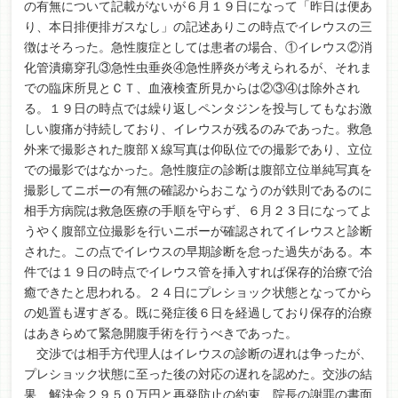
の有無について記載がないが６月１９日になって「昨日は便あ
り、本日排便排ガスなし」の記述ありこの時点でイレウスの三
徴はそろった。急性腹症としては患者の場合、①イレウス②消
化管潰瘍穿孔③急性虫垂炎④急性膵炎が考えられるが、それま
での臨床所見とＣＴ、血液検査所見からは②③④は除外され
る。１９日の時点では繰り返しペンタジンを投与してもなお激
しい腹痛が持続しており、イレウスが残るのみであった。救急
外来で撮影された腹部Ｘ線写真は仰臥位での撮影であり、立位
での撮影ではなかった。急性腹症の診断は腹部立位単純写真を
撮影してニボーの有無の確認からおこなうのが鉄則であるのに
相手方病院は救急医療の手順を守らず、６月２３日になってよ
うやく腹部立位撮影を行いニボーが確認されてイレウスと診断
された。この点でイレウスの早期診断を怠った過失がある。本
件では１９日の時点でイレウス管を挿入すれば保存的治療で治
癒できたと思われる。２４日にプレショック状態となってから
の処置も遅すぎる。既に発症後６日を経過しており保存的治療
はあきらめて緊急開腹手術を行うべきであった。
交渉では相手方代理人はイレウスの診断の遅れは争ったが、
プレショック状態に至った後の対応の遅れを認めた。交渉の結
果、解決金２９５０万円と再発防止の約束、院長の謝罪の書面