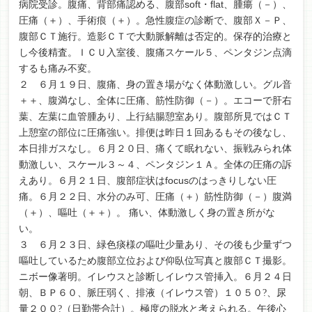
病院受診。腹痛、背部痛認める、腹部soft・flat、腫瘍（－）、
圧痛（＋）、手術痕（＋）。急性腹症の診断で、腹部Ｘ－Ｐ、
腹部ＣＴ施行。造影ＣＴで大動脈解離は否定的。保存的治療と
し今後精査。ＩＣＵ入室後、腹痛スケール５、ペンタジン点滴
するも痛み不変。
２ ６月１９日、腹痛、身の置き場がなく体動激しい。グル音
＋＋、腹満なし、全体に圧痛、筋性防御（－）。エコーで肝右
葉、左葉に血管腫あり、上行結腸憩室あり。腹部所見ではＣＴ
上憩室の部位に圧痛強い。排便は昨日１回あるもその後なし、
本日排ガスなし。６月２０日、痛くて眠れない、振戦みられ体
動激しい、スケール３～４、ペンタジン１Ａ。全体の圧痛の訴
えあり。６月２１日、腹部症状はfocusのはっきりしない圧
痛。６月２２日、水分のみ可、圧痛（＋）筋性防御（－）腹満
（＋）、嘔吐（＋＋）。 痛い、体動激しく身の置き所がな
い。
３ ６月２３日、緑色痰様の嘔吐少量あり、その後も少量ずつ
嘔吐しているため腹部立位および仰臥位写真と腹部ＣＴ撮影。
ニボー像著明。イレウスと診断しイレウス管挿入。６月２４日
朝、ＢＰ６０、脈圧弱く、排液（イレウス管）１０５０
、尿
?
量２００
（日勤帯合計）。極度の脱水と考えられる。午後心
?