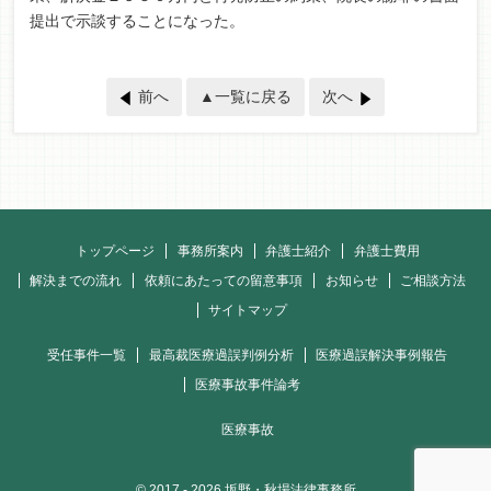
提出で示談することになった。
前へ
▲一覧に戻る
次へ
トップページ
事務所案内
弁護士紹介
弁護士費用
解決までの流れ
依頼にあたっての留意事項
お知らせ
ご相談方法
サイトマップ
受任事件一覧
最高裁医療過誤判例分析
医療過誤解決事例報告
医療事故事件論考
医療事故
© 2017
- 2026 坂野・秋場法律事務所